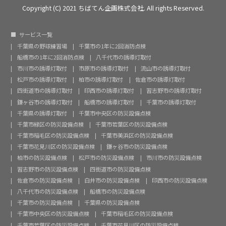
Copyright (C) 2021 ちばてん企画株式会社. All rights Reserved.
サービス一覧
千葉県の野球練習場
千葉市の1年に2回消防点検
船橋市の1年に2回消防点検
八千代市の誘導灯取付
市川市の誘導灯取付
市原市の誘導灯取付
流山市の誘導灯取付
松戸市の誘導灯取付
柏市の誘導灯取付
佐倉市の誘導灯取付
四街道市の誘導灯取付
印西市の誘導灯取付
習志野市の誘導灯取付
鎌ヶ谷市の誘導灯取付
船橋市の誘導灯取付
千葉市の誘導灯取付
千葉県の誘導灯取付
千葉市中央区の防災設備点検
千葉市緑区の防災設備点検
千葉市若葉区の防災設備点検
千葉市稲毛区の防災設備点検
千葉市美浜区の防災設備点検
千葉市花見川区の防災設備点検
鎌ヶ谷市の防災設備点検
柏市の防災設備点検
松戸市の防災設備点検
市川市の防災設備点検
習志野市の防災設備点検
四街道市の防災設備点検
佐倉市の防災設備点検
白井市の防災設備点検
印西市の防災設備点検
八千代市の防災設備点検
船橋市の防災設備点検
千葉市の防災設備点検
千葉県の防災設備点検
千葉市中央区の防災設備点検
千葉市稲毛区の防災設備点検
千葉市若葉区の防災設備点検
千葉市花見川区の防災設備点検