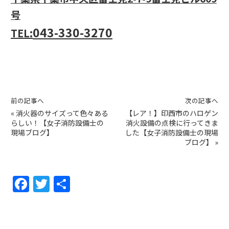
号
043-330-3270
TEL:
前の記事へ
次の記事へ
«
消火器のサイズって色々ある
【レア！】印西市のハロゲン
らしい！【女子消防設備士の
消火設備の点検に行ってきま
現場ブログ】
した【女子消防設備士の現場
ブログ】
»
F
T
共
a
w
有
c
itt