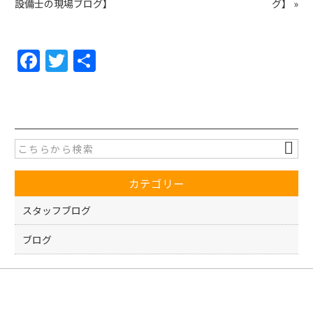
設備士の現場ブログ】
グ】
»
F
T
共
a
w
有
c
itt
e
er
b
o
カテゴリー
o
k
スタッフブログ
ブログ