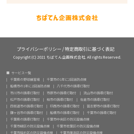
プライバシーポリシー
/
特定商取引に基づく表記
Copyright (C) 2021 ちばてん企画株式会社. All rights Reserved.
サービス一覧
千葉県の野球練習場
千葉市の1年に2回消防点検
船橋市の1年に2回消防点検
八千代市の誘導灯取付
市川市の誘導灯取付
市原市の誘導灯取付
流山市の誘導灯取付
松戸市の誘導灯取付
柏市の誘導灯取付
佐倉市の誘導灯取付
四街道市の誘導灯取付
印西市の誘導灯取付
習志野市の誘導灯取付
鎌ヶ谷市の誘導灯取付
船橋市の誘導灯取付
千葉市の誘導灯取付
千葉県の誘導灯取付
千葉市中央区の防災設備点検
千葉市緑区の防災設備点検
千葉市若葉区の防災設備点検
千葉市稲毛区の防災設備点検
千葉市美浜区の防災設備点検