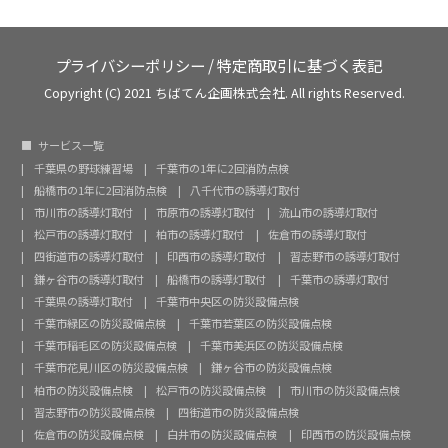
プライバシーポリシー
/
特定商取引に基づく表記
Copyright (C) 2021 ちばてん企画株式会社. All rights Reserved.
サービス一覧
千葉県の野球練習場
千葉市の1年に2回消防点検
船橋市の1年に2回消防点検
八千代市の誘導灯取付
市川市の誘導灯取付
市原市の誘導灯取付
流山市の誘導灯取付
松戸市の誘導灯取付
柏市の誘導灯取付
佐倉市の誘導灯取付
四街道市の誘導灯取付
印西市の誘導灯取付
習志野市の誘導灯取付
鎌ヶ谷市の誘導灯取付
船橋市の誘導灯取付
千葉市の誘導灯取付
千葉県の誘導灯取付
千葉市中央区の防災設備点検
千葉市緑区の防災設備点検
千葉市若葉区の防災設備点検
千葉市稲毛区の防災設備点検
千葉市美浜区の防災設備点検
千葉市花見川区の防災設備点検
鎌ヶ谷市の防災設備点検
柏市の防災設備点検
松戸市の防災設備点検
市川市の防災設備点検
習志野市の防災設備点検
四街道市の防災設備点検
佐倉市の防災設備点検
白井市の防災設備点検
印西市の防災設備点検