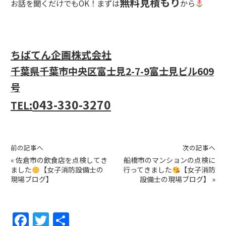
無料見積もり
お話を聞くだけでもOK！まずは
から
ちばてん企画株式会社
千葉県千葉市中央区富士見2-7-9
富士見ビル609
号
043-330-3270
TEL:
前の記事へ
次の記事へ
«
佐倉市の飲食店を点検してき
船橋市のマンションの点検に
ました
【女子消防設備士の
行ってきました
【女子消防
現場ブログ】
設備士の現場ブログ】
»
F
T
共