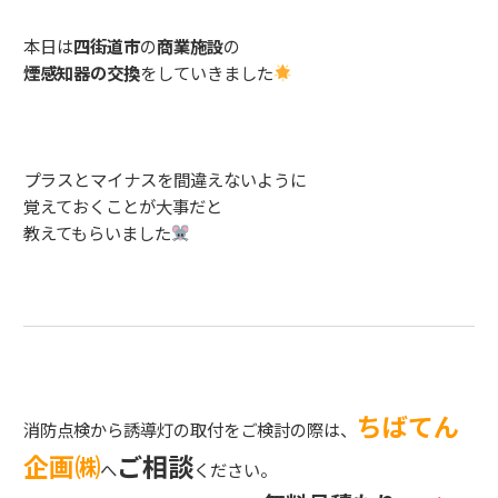
本日は
四街道市
の
商業施設
の
煙感知器の交換
をしていきました
プラスとマイナスを間違えないように
覚えておくことが大事だと
教えてもらいました
ちばてん
消防点検から誘導灯の取付をご検討の際は、
企画㈱
ご相談
へ
ください。