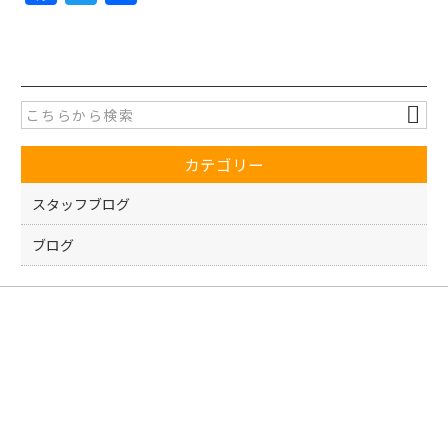
a
w
有
c
itt
e
er
b
o
カテゴリー
o
k
スタッフブログ
ブログ