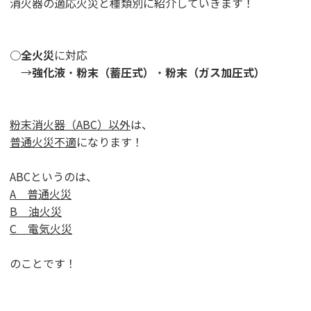
消火器の適応火災と種類別に紹介していきます！
○
全火災
に対応
→
強化液
・
粉末（蓄圧式）
・
粉末（ガス加圧式）
粉末消火器（ABC）以外
は、
普通火災不適
になります！
ABCというのは、
A 普通火災
B 油火災
C 電気火災
のことです！