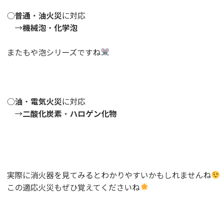
○
普通
・
油火災
に対応
→
機械泡
・
化学泡
またもや泡シリーズですね
○
油
・
電気火災
に対応
→
二酸化炭素
・
ハロゲン化物
実際に消火器を見てみるとわかりやすいかもしれませんね
この適応火災もぜひ覚えてくださいね