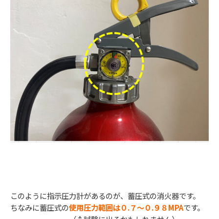
このように指示圧力計があるのが、蓄圧式の消火器です。
ちなみに蓄圧式の
使用圧力範囲は０.７～０.９８MPA
です。