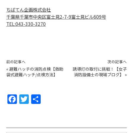
ちばてん企画株式会社
千葉県千葉市中央区富士見2-7-9
富士見ビル609号
TEL:043-330-3270
前の記事へ
次の記事へ
«
避難ハッチの消防点検【救助
誘導灯の取付に挑戦！【女子
袋式避難ハッチ/点検方法】
消防設備士の現場ブログ】
»
F
T
共
a
w
有
c
itt
e
er